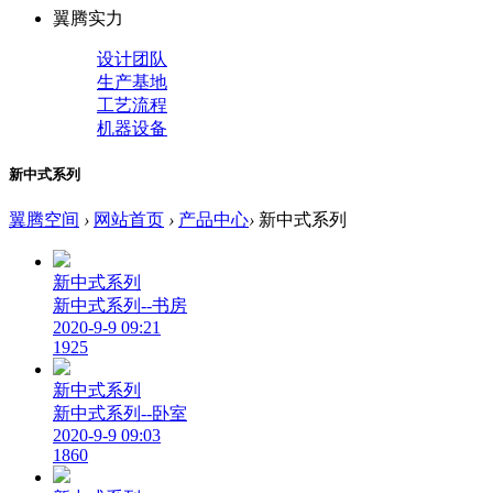
翼腾实力
设计团队
生产基地
工艺流程
机器设备
新中式系列
翼腾空间
›
网站首页
›
产品中心
›
新中式系列
新中式系列
新中式系列--书房
2020-9-9 09:21
1925
新中式系列
新中式系列--卧室
2020-9-9 09:03
1860